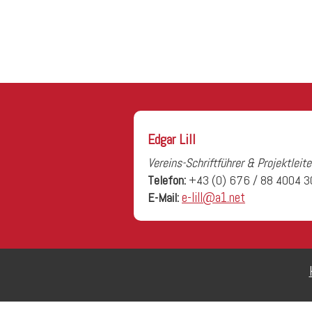
Edgar Lill
Vereins-Schriftführer & Projektleite
Telefon:
+43 (0) 676 / 88 4004 3
E-Mail:
e-lill@a1.net