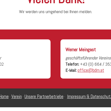
Wir werden uns umgehend bei Ihnen melden.
Werner Meingast
r
geschäftsführender Vereins
02
Telefon:
+43 (0) 664 / 35
E-Mail:
office@bdm.at
Home
·
Verein
·
Unsere Partnerbetriebe
·
Impressum & Datenschut