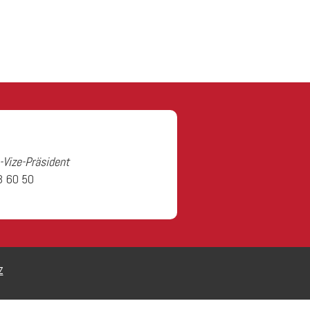
-Vize-Präsident
3 60 50
z